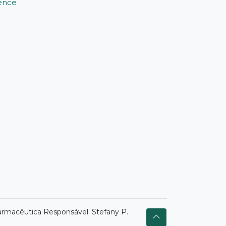
ience
armacêutica Responsável: Stefany P.