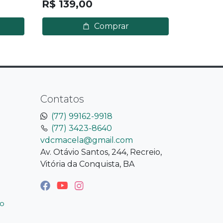
R$ 139,00
R$ 42,
Comprar
Contatos
(77) 99162-9918
(77) 3423-8640
vdcmacela@gmail.com
Av. Otávio Santos, 244, Recreio,
Vitória da Conquista, BA
o