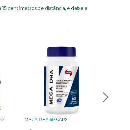
15 centímetros de distância, e deixe a
TO
MEGA DHA 60 CAPS
Sabonete L
Mediterrâ