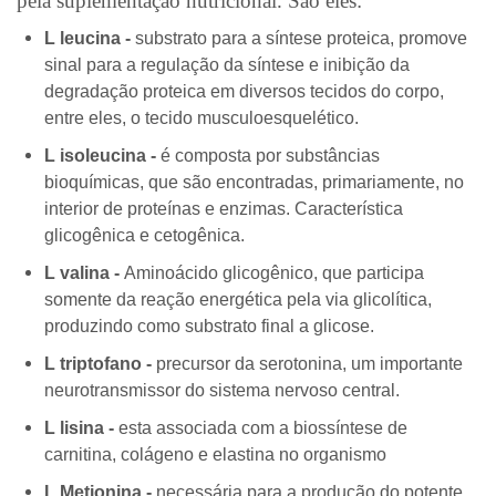
pela suplementação nutricional. São eles:
L leucina -
substrato para a síntese proteica, promove
sinal para a regulação da síntese e inibição da
degradação proteica em diversos tecidos do corpo,
entre eles, o tecido musculoesquelético.
L isoleucina -
é composta por substâncias
bioquímicas, que são encontradas, primariamente, no
interior de proteínas e enzimas. Característica
glicogênica e cetogênica.
L valina -
Aminoácido glicogênico, que participa
somente da reação energética pela via glicolítica,
produzindo como substrato final a glicose.
L triptofano -
precursor da serotonina, um importante
neurotransmissor do sistema nervoso central.
L lisina -
esta associada com a biossíntese de
carnitina, colágeno e elastina no organismo
L Metionina -
necessária para a produção do potente