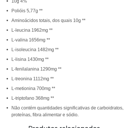
10g 4%
Polióis 5,77g **
Aminoácidos totais, dos quais 10g **
L-leucina 1962mg **
L-valina 1656mg **
L-isoleucina 1482mg **
L-lisina 1430mg **
L-fenilalanina 1290mg **
L-treonina 1112mg **
L-metionina 700mg **
L-triptofano 368mg **
Não contém quantidades significativas de carboidratos,
proteínas, fibra alimentar e sódio.