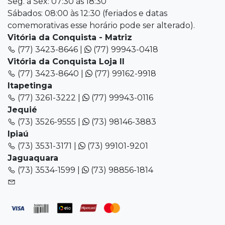
Seg. a Sex: 07:30 às 18:30
Sábados: 08:00 às 12:30 (feriados e datas
comemorativas esse horário pode ser alterado).
Vitória da Conquista - Matriz
(77) 3423-8646 |
(77) 99943-0418
Vitória da Conquista Loja II
(77) 3423-8640 |
(77) 99162-9918
Itapetinga
(77) 3261-3222 |
(77) 99943-0116
Jequié
(73) 3526-9555 |
(73) 98146-3883
Ipiaú
(73) 3531-3171 |
(73) 99101-9201
Jaguaquara
(73) 3534-1599 |
(73) 98856-1814