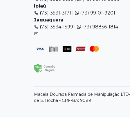
Ipiaú
(73) 3531-3171 |
(73) 99101-9201
Jaguaquara
(73) 3534-1599 |
(73) 98856-1814
Macela Dourada Farmácia de Manipulação LTDA 
de S. Rocha - CRF-BA: 9089