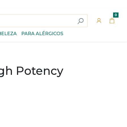
0
BELEZA
PARA ALÉRGICOS
igh Potency