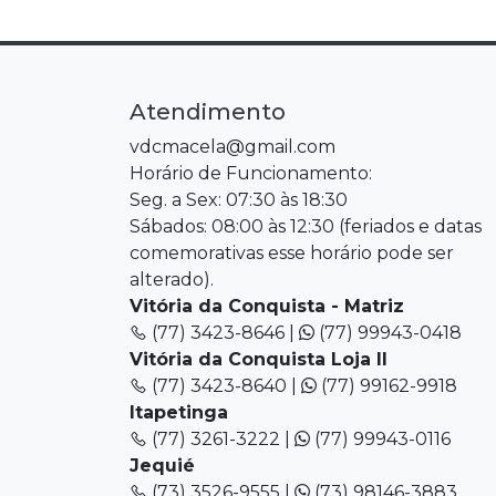
Atendimento
vdcmacela@gmail.com
Horário de Funcionamento:
Seg. a Sex: 07:30 às 18:30
Sábados: 08:00 às 12:30 (feriados e datas
comemorativas esse horário pode ser
alterado).
Vitória da Conquista - Matriz
(77) 3423-8646 |
(77) 99943-0418
Vitória da Conquista Loja II
(77) 3423-8640 |
(77) 99162-9918
Itapetinga
(77) 3261-3222 |
(77) 99943-0116
Jequié
(73) 3526-9555 |
(73) 98146-3883