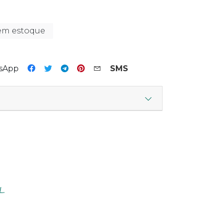
em estoque
tsApp
SMS
L.