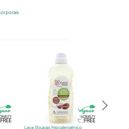
orporais
Lava Roupas Hipoalergênico
Shampoo H