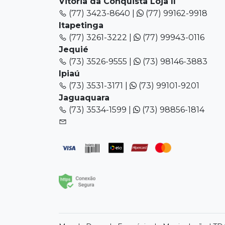
Vitória da Conquista Loja II
(77) 3423-8640 |
(77) 99162-9918
Itapetinga
(77) 3261-3222 |
(77) 99943-0116
Jequié
(73) 3526-9555 |
(73) 98146-3883
Ipiaú
(73) 3531-3171 |
(73) 99101-9201
Jaguaquara
(73) 3534-1599 |
(73) 98856-1814