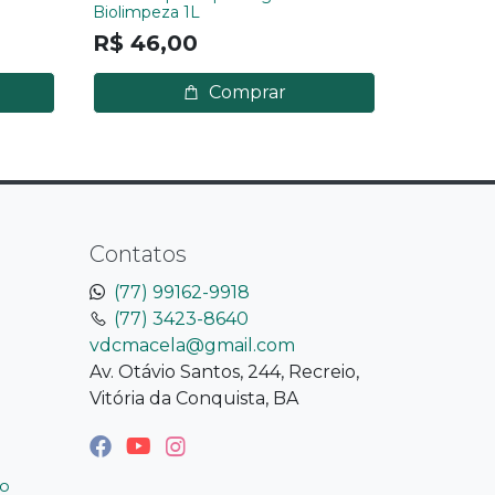
Biolimpeza 1L
Alergosho
R$ 46,00
R$ 76,
Comprar
Contatos
(77) 99162-9918
(77) 3423-8640
vdcmacela@gmail.com
Av. Otávio Santos, 244, Recreio,
Vitória da Conquista, BA
o