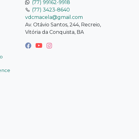
(77) 99162-9918
(77) 3423-8640
vdcmacela@gmail.com
Av. Otávio Santos, 244, Recreio,
Vitória da Conquista, BA
o
ience