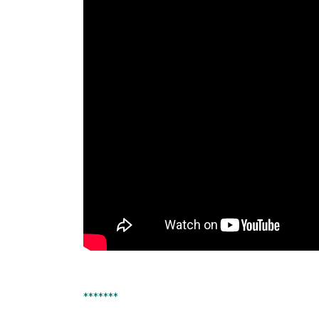
*******