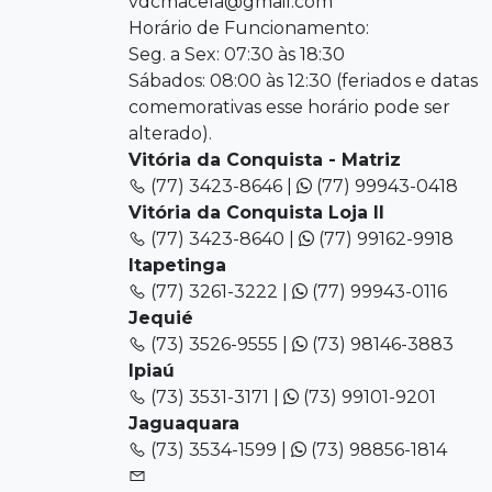
vdcmacela@gmail.com
Horário de Funcionamento:
Seg. a Sex: 07:30 às 18:30
Sábados: 08:00 às 12:30 (feriados e datas
comemorativas esse horário pode ser
alterado).
Vitória da Conquista - Matriz
(77) 3423-8646 |
(77) 99943-0418
Vitória da Conquista Loja II
(77) 3423-8640 |
(77) 99162-9918
Itapetinga
(77) 3261-3222 |
(77) 99943-0116
Jequié
(73) 3526-9555 |
(73) 98146-3883
Ipiaú
(73) 3531-3171 |
(73) 99101-9201
Jaguaquara
(73) 3534-1599 |
(73) 98856-1814