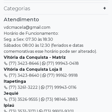
Categorias
Atendimento
vdcmacela@gmail.com
Horário de Funcionamento:
Seg. a Sex: 07:30 às 18:30
Sábados: 08:00 às 12:30 (feriados e datas
comemorativas esse horário pode ser alterado).
Vitória da Conquista - Matriz
(77) 3423-8646 |
(77) 99943-0418
Vitória da Conquista Loja II
(77) 3423-8640 |
(77) 99162-9918
Itapetinga
(77) 3261-3222 |
(77) 99943-0116
Jequié
(73) 3526-9555 |
(73) 98146-3883
Ipiaú
(73) 3531-3171 |
(73) 99101-9201