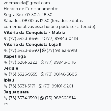
vdcmacela@gmail.com
Horário de Funcionamento:
Seg. a Sex: 07:30 às 18:30
Sábados: 08:00 às 12:30 (feriados e datas
comemorativas esse horário pode ser alterado).
Vitória da Conquista - Matriz
(77) 3423-8646 |
(77) 99943-0418
Vitória da Conquista Loja II
(77) 3423-8640 |
(77) 99162-9918
Itapetinga
(77) 3261-3222 |
(77) 99943-0116
Jequié
(73) 3526-9555 |
(73) 98146-3883
Ipiaú
(73) 3531-3171 |
(73) 99101-9201
Jaguaquara
(73) 3534-1599 |
(73) 98856-1814