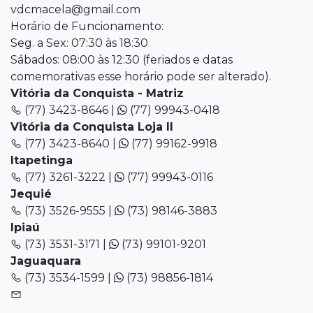
vdcmacela@gmail.com
Horário de Funcionamento:
Seg. a Sex: 07:30 às 18:30
Sábados: 08:00 às 12:30 (feriados e datas
comemorativas esse horário pode ser alterado).
Vitória da Conquista - Matriz
(77) 3423-8646 |
(77) 99943-0418
Vitória da Conquista Loja II
(77) 3423-8640 |
(77) 99162-9918
Itapetinga
(77) 3261-3222 |
(77) 99943-0116
Jequié
(73) 3526-9555 |
(73) 98146-3883
Ipiaú
(73) 3531-3171 |
(73) 99101-9201
Jaguaquara
(73) 3534-1599 |
(73) 98856-1814