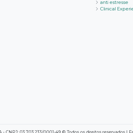
anti estresse
Clinical Exper
- CNPJ: 03.703.233/0001-49 © Todos os direitos reservados | F