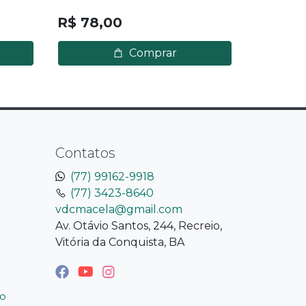
R$ 282
R$ 78,00
Comprar
Contatos
(77) 99162-9918
(77) 3423-8640
vdcmacela@gmail.com
Av. Otávio Santos, 244, Recreio,
Vitória da Conquista, BA
o