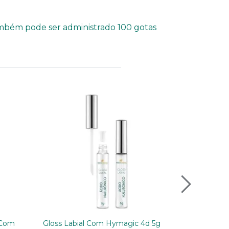
Também pode ser administrado 100 gotas
 Com
Gloss Labial Com Hymagic 4d 5g
Insea2 25