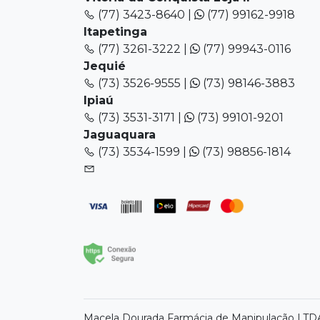
(77) 3423-8640 |
(77) 99162-9918
Itapetinga
(77) 3261-3222 |
(77) 99943-0116
Jequié
(73) 3526-9555 |
(73) 98146-3883
Ipiaú
(73) 3531-3171 |
(73) 99101-9201
Jaguaquara
(73) 3534-1599 |
(73) 98856-1814
Macela Dourada Farmácia de Manipulação LTDA 