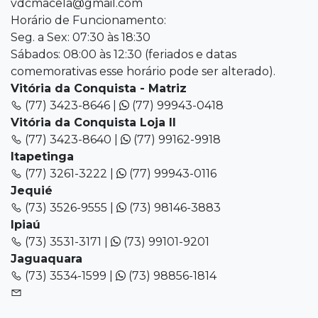
vdcmacela@gmail.com
Horário de Funcionamento:
Seg. a Sex: 07:30 às 18:30
Sábados: 08:00 às 12:30 (feriados e datas
comemorativas esse horário pode ser alterado).
Vitória da Conquista - Matriz
(77) 3423-8646 |
(77) 99943-0418
Vitória da Conquista Loja II
(77) 3423-8640 |
(77) 99162-9918
Itapetinga
(77) 3261-3222 |
(77) 99943-0116
Jequié
(73) 3526-9555 |
(73) 98146-3883
Ipiaú
(73) 3531-3171 |
(73) 99101-9201
Jaguaquara
(73) 3534-1599 |
(73) 98856-1814