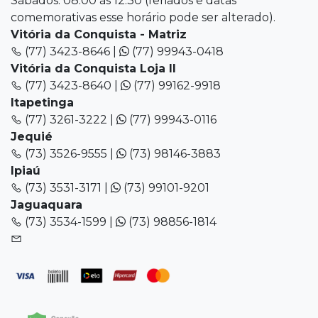
Sábados: 08:00 às 12:30 (feriados e datas
comemorativas esse horário pode ser alterado).
Vitória da Conquista - Matriz
(77) 3423-8646 |
(77) 99943-0418
Vitória da Conquista Loja II
(77) 3423-8640 |
(77) 99162-9918
Itapetinga
(77) 3261-3222 |
(77) 99943-0116
Jequié
(73) 3526-9555 |
(73) 98146-3883
Ipiaú
(73) 3531-3171 |
(73) 99101-9201
Jaguaquara
(73) 3534-1599 |
(73) 98856-1814