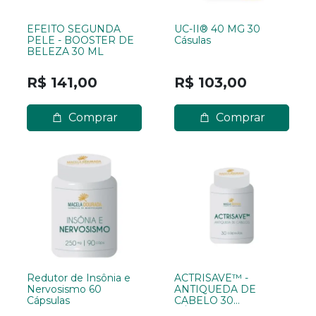
EFEITO SEGUNDA
UC-II® 40 MG 30
PELE - BOOSTER DE
Cásulas
BELEZA 30 ML
R$ 141,00
R$ 103,00
Comprar
Comprar
Redutor de Insônia e
ACTRISAVE™ -
Nervosismo 60
ANTIQUEDA DE
Cápsulas
CABELO 30
CÁPSULAS