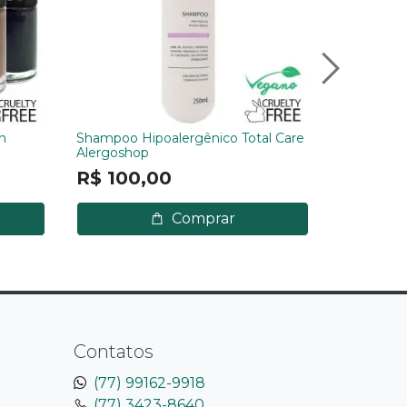
n
Shampoo Hipoalergênico Total Care
Delineador
Alergoshop
Preto
R$ 100,00
--
Comprar
Contatos
(77) 99162-9918
(77) 3423-8640