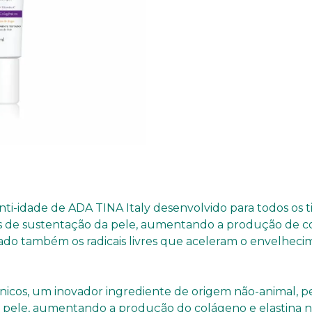
i-idade de ADA TINA Italy desenvolvido para todos os t
s de sustentação da pele, aumentando a produção de col
inado também os radicais livres que aceleram o envelhe
icos, um inovador ingrediente de origem não-animal, p
 pele, aumentando a produção do colágeno e elastina na