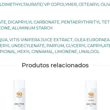
DIMETHYLTAURATE/ VP COPOLYMER, CETEARYL OLIVA
TE, DICAPRYLYL CARBONATE, PENTAERYTHRITYL TET
CONE, ALUMINUM STARCH
A, VITIS VINIFERA JUICE EXTRACT, OLEA EUROPAEA
CERYL UNDECYLENATE, PARFUM, GLYCERYL CAPRYLAT
ONAL, HEXYL CINNAMAL, LIMONENE, LINALOOL
Produtos relacionados