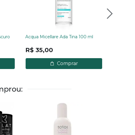
scuro
Acqua Micellare Ada Tina 100 ml
Filtro Sol
R$ 59,
R$ 35,00
Comprar
mprou: