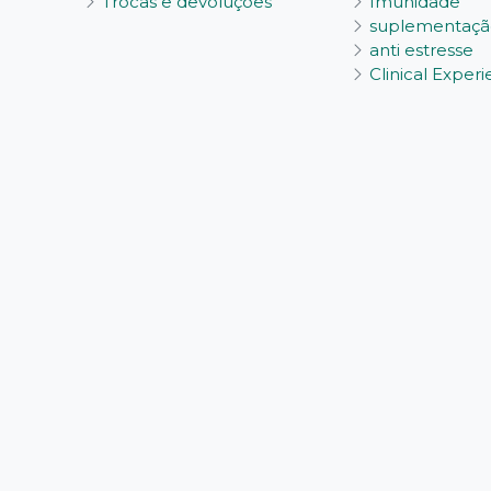
Trocas e devoluções
Imunidade
suplementaçã
anti estresse
Clinical Exper