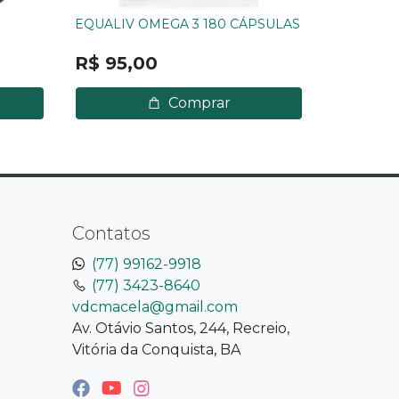
EQUALIV OMEGA 3 180 CÁPSULAS
Ansiodoro
R$ 119
R$ 95,00
Comprar
Contatos
(77) 99162-9918
(77) 3423-8640
vdcmacela@gmail.com
Av. Otávio Santos, 244, Recreio,
Vitória da Conquista, BA