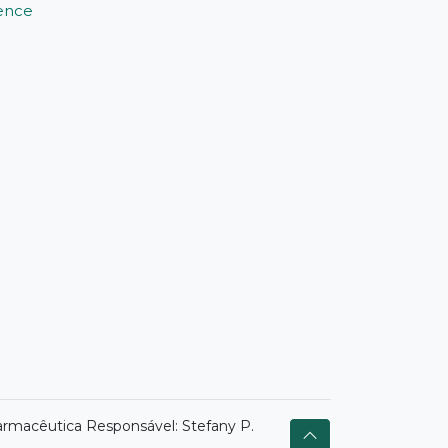
ience
armacêutica Responsável: Stefany P.