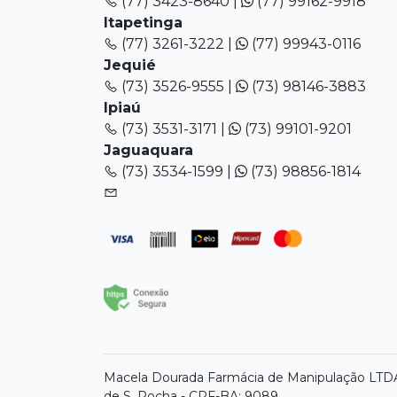
(77) 3423-8640 |
(77) 99162-9918
Itapetinga
(77) 3261-3222 |
(77) 99943-0116
Jequié
(73) 3526-9555 |
(73) 98146-3883
Ipiaú
(73) 3531-3171 |
(73) 99101-9201
Jaguaquara
(73) 3534-1599 |
(73) 98856-1814
Macela Dourada Farmácia de Manipulação LTDA 
de S. Rocha - CRF-BA: 9089