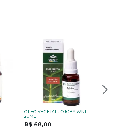
ÓLEO VEGETAL JOJOBA WNF
Chá mist
20ML
R$ 42,
R$ 68,00