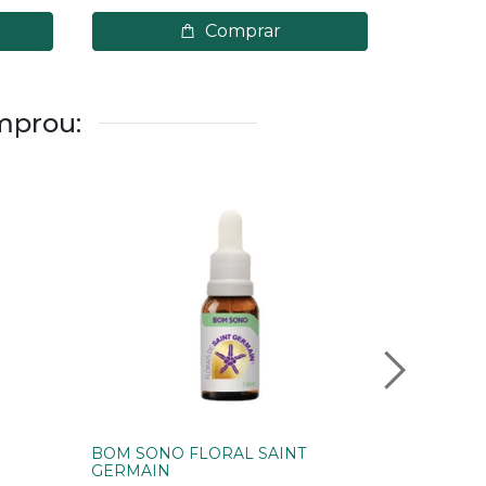
Comprar
mprou:
BOM SONO FLORAL SAINT
DETOX FL
GERMAIN
R$ 55,