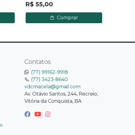
R$ 55,00
Comprar
Contatos
(77) 99162-9918
(77) 3423-8640
vdcmacela@gmail.com
Av. Otávio Santos, 244, Recreio,
Vitória da Conquista, BA
o