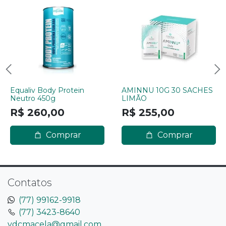
Equaliv Body Protein
AMINNU 10G 30 SACHES
Neutro 450g
LIMÃO
R$ 260,00
R$ 255,00
Comprar
Comprar
Contatos
(77) 99162-9918
(77) 3423-8640
vdcmacela@gmail.com