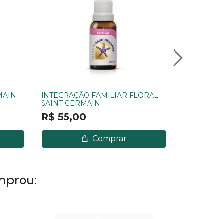
MAIN
INTEGRAÇÃO FAMILIAR FLORAL
SENSAÇÃ
SAINT GERMAIN
FLORAL S
R$ 55,00
R$ 55,
Comprar
mprou: