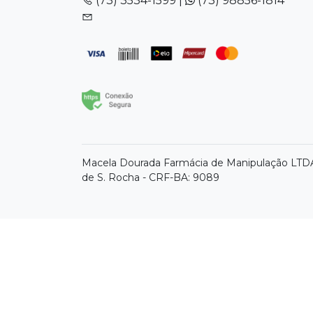
(73) 3534-1599 |
(73) 98856-1814
Macela Dourada Farmácia de Manipulação LTDA 
de S. Rocha - CRF-BA: 9089