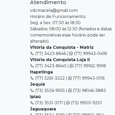
Atendimento
vdcmacela@gmail.com
Horário de Funcionamento:
Seg. a Sex: 07:30 às 18:30
Sábados: 08:00 às 12:30 (feriados e datas
comemorativas esse horário pode ser
alterado).
Vitória da Conquista - Matriz
(77) 3423-8646 |
(77) 99943-0418
Vitória da Conquista Loja II
(77) 3423-8640 |
(77) 99162-9918
Itapetinga
(77) 3261-3222 |
(77) 99943-0116
Jequié
(73) 3526-9555 |
(73) 98146-3883
Ipiaú
(73) 3531-3171 |
(73) 99101-9201
Jaguaquara