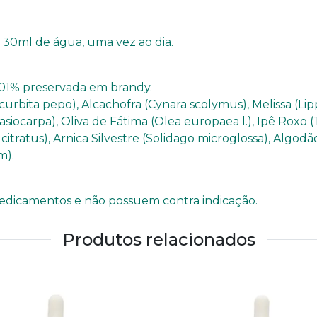
30ml de água, uma vez ao dia.
,01% preservada em brandy.
urbita pepo), Alcachofra (Cynara scolymus), Melissa (Lip
siocarpa), Oliva de Fátima (Olea europaea l.), Ipê Roxo (
ratus), Arnica Silvestre (Solidago microglossa), Algodã
m).
o medicamentos e não possuem contra indicação.
Produtos relacionados