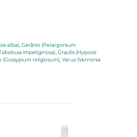
pia alba), Gerânio (Pelargonium
Tabebuia impetiginosa), Gracilis (Hypoxis
o (Gossypium religiosum), Varus (Vernonia