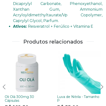
Dicaprylyl Carbonate, Phenoxyethanol,
Xanthan Gum, Ammonium
Acryloyldimetthyltaurate/Vp Copolymer,
Caprylyl Glycol, Parfum.
Ativos:
Resveratrol + Ferúlico + Vitamina E
Produtos relacionados
Oli Olá 300mg 30
Luva de Nitrila - Tamanho
Cápsulas
P