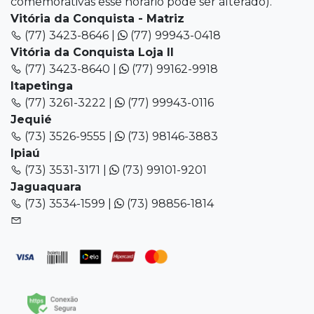
comemorativas esse horário pode ser alterado).
Vitória da Conquista - Matriz
(77) 3423-8646 |
(77) 99943-0418
Vitória da Conquista Loja II
(77) 3423-8640 |
(77) 99162-9918
Itapetinga
(77) 3261-3222 |
(77) 99943-0116
Jequié
(73) 3526-9555 |
(73) 98146-3883
Ipiaú
(73) 3531-3171 |
(73) 99101-9201
Jaguaquara
(73) 3534-1599 |
(73) 98856-1814