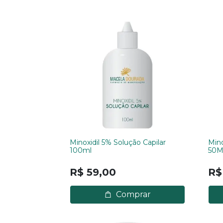
Minoxidil 5% Solução Capilar
Mino
100ml
50M
R$ 59,00
R$
Comprar